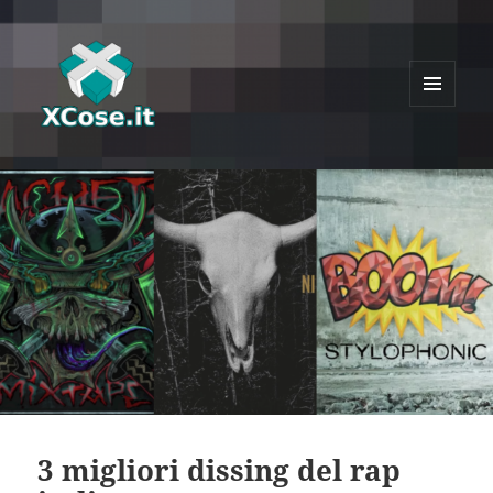
MENU
E
XCose
WIDGET
3 migliori dissing del rap