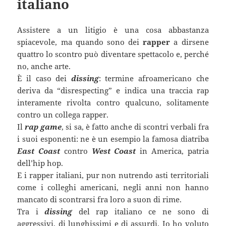
italiano
Assistere a un litigio è una cosa abbastanza
spiacevole, ma quando sono dei
rapper
a dirsene
quattro lo scontro può diventare spettacolo e, perché
no, anche arte.
È
il caso dei
dissing
: termine afroamericano che
deriva da “disrespecting” e indica una traccia rap
interamente rivolta contro qualcuno, solitamente
contro un collega rapper.
Il
rap game
, si sa, è fatto anche di scontri verbali fra
i suoi esponenti: ne è un esempio la famosa diatriba
East Coast
contro
West Coast
in America, patria
dell’hip hop.
E i rapper italiani, pur non nutrendo asti territoriali
come i colleghi americani, negli anni non hanno
mancato di scontrarsi fra loro a suon di rime.
Tra i
dissing
del rap italiano ce ne sono di
aggressivi, di lunghissimi e di assurdi. Io ho voluto