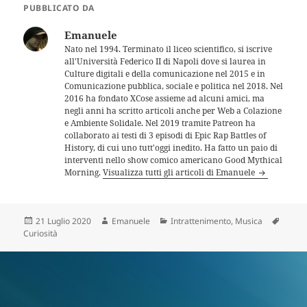
PUBBLICATO DA
Emanuele
Nato nel 1994. Terminato il liceo scientifico, si iscrive
all'Università Federico II di Napoli dove si laurea in
Culture digitali e della comunicazione nel 2015 e in
Comunicazione pubblica, sociale e politica nel 2018. Nel
2016 ha fondato XCose assieme ad alcuni amici, ma
negli anni ha scritto articoli anche per Web a Colazione
e Ambiente Solidale. Nel 2019 tramite Patreon ha
collaborato ai testi di 3 episodi di Epic Rap Battles of
History, di cui uno tutt'oggi inedito. Ha fatto un paio di
interventi nello show comico americano Good Mythical
Morning.
Visualizza tutti gli articoli di Emanuele
Scritto
Autore
Categorie
Tag
21 Luglio 2020
Emanuele
Intrattenimento
,
Musica
il
Curiosità