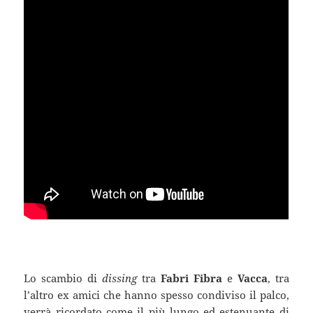
Lo scambio di
dissing
tra
Fabri Fibra
e
Vacca
, tra
l’altro ex amici che hanno spesso condiviso il palco,
verrà ricordato come il più lungo ed estenuante di