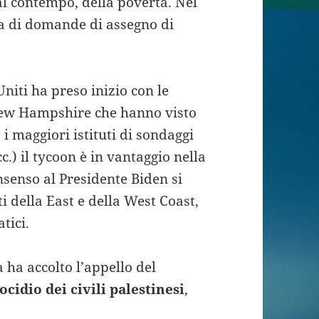
l contempo, della povertà. Nel
ia di domande di assegno di
Uniti ha preso inizio con le
New Hampshire che hanno visto
 i maggiori istituti di sondaggi
.) il tycoon è in vantaggio nella
onsenso al Presidente Biden si
i della East e della West Coast,
tici.
 ha accolto l’appello del
ocidio dei civili palestinesi
,