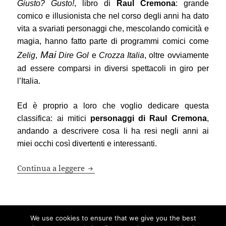
Giusto? Gusto!
, libro di
Raul Cremona
: grande
comico e illusionista che nel corso degli anni ha dato
vita a svariati personaggi che, mescolando comicità e
magia, hanno fatto parte di programmi comici come
Mai
Zelig
,
Dire Gol
e
Crozza Italia
, oltre ovviamente
ad essere comparsi in diversi spettacoli in giro per
l’Italia.
Ed è proprio a loro che voglio dedicare questa
classifica: ai mitici
personaggi di Raul Cremona
,
andando a descrivere cosa li ha resi negli anni ai
miei occhi così divertenti e interessanti.
6 migliori personaggi di Raul Cremon
Continua a leggere
Scritto
Autore
Categorie
26 Settembre 2018
Emanuele
Intrattenimento
,
Teatro
,
We use cookies to ensure that we give you the best
il
Tag
Televisione
Classifica
0 Comments