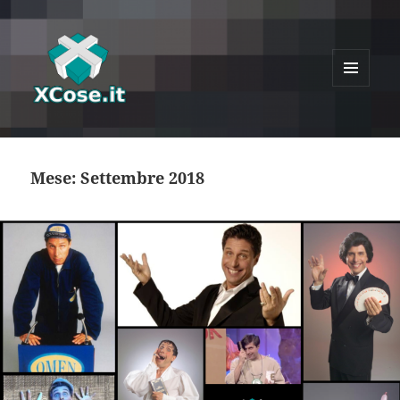
MENU
E
XCose
WIDGET
Mese:
Settembre 2018