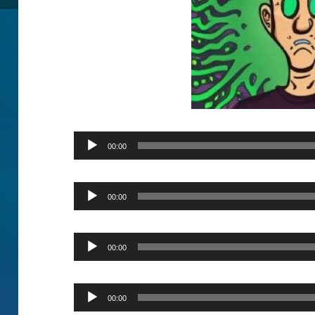
Audio
00:00
Player
Audio
00:00
Player
Audio
00:00
Player
Audio
00:00