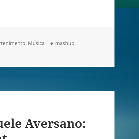
gorie
Tag
attenimento
,
Musica
mashup
,
ele Aversano:
ht