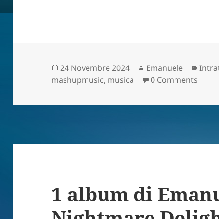
Scritto
Autore
Cate
24 Novembre 2024
Emanuele
Intr
il
mashupmusic
,
musica
0 Comments
1 album di Emanu
Nightmare Delig