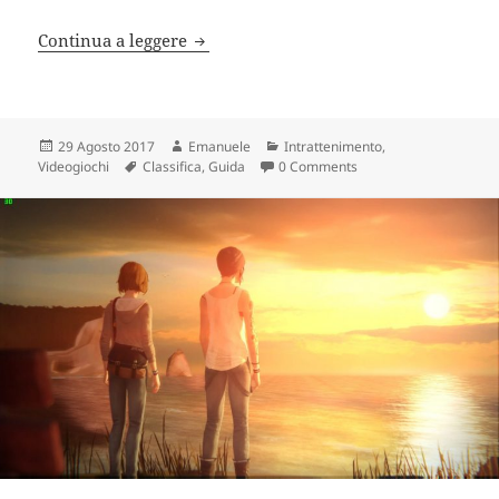
5 pokémon rari di Alola
Continua a leggere
Scritto
Autore
Categorie
29 Agosto 2017
Emanuele
Intrattenimento
,
il
Tag
Videogiochi
Classifica
,
Guida
0 Comments