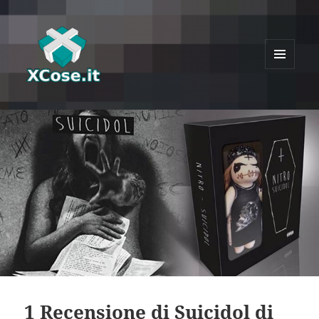
MENU
E
XCose
WIDGET
1 Recensione di Suicidol di