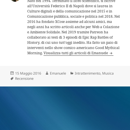
Nato nel 1994. Terminato il liceo scientifico, si iscrive
all'Università Federico II di Napoli dove si laurea in
Culture digitali e della comunicazione nel 2015 e in
Comunicazione pubblica, sociale e politica nel 2018. Nel
2016 ha fondato XCose assieme ad alcuni amici, ma
negli anni ha scritto articoli anche per Web a Colazione
e Ambiente Solidale. Nel 2019 tramite Patreon ha
collaborato ai testi di 3 episodi di Epic Rap Battles of
History, di cui uno tutt'oggi inedito. Ha fatto un paio di
interventi nello show comico americano Good Mythical
Morning.
Visualizza tutti gli articoli di Emanuele
Scritto
Autore
Categorie
15 Maggio 2016
Emanuele
Intrattenimento
,
Musica
il
Tag
Recensione