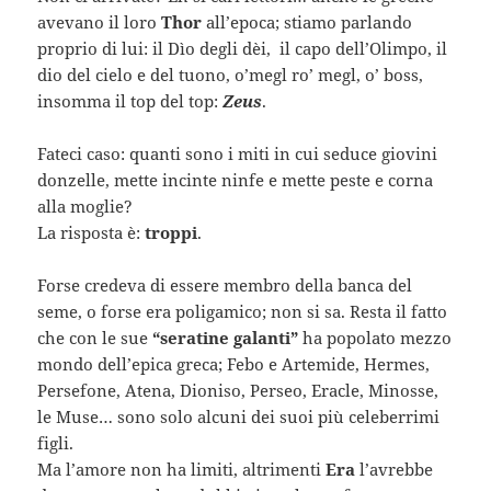
avevano il loro
Thor
all’epoca; stiamo parlando
proprio di lui: il Dìo degli dèi, il capo dell’Olimpo, il
dio del cielo e del tuono, o’megl ro’ megl, o’ boss,
insomma il top del top:
Zeus
.
Fateci caso: quanti sono i miti in cui seduce giovini
donzelle, mette incinte ninfe e mette peste e corna
alla moglie?
La risposta è:
troppi
.
Forse credeva di essere membro della banca del
seme, o forse era poligamico; non si sa. Resta il fatto
che con le sue
“seratine galanti”
ha popolato mezzo
mondo dell’epica greca; Febo e Artemide, Hermes,
Persefone, Atena, Dioniso, Perseo, Eracle, Minosse,
le Muse… sono solo alcuni dei suoi più celeberrimi
figli.
Ma l’amore non ha limiti, altrimenti
Era
l’avrebbe