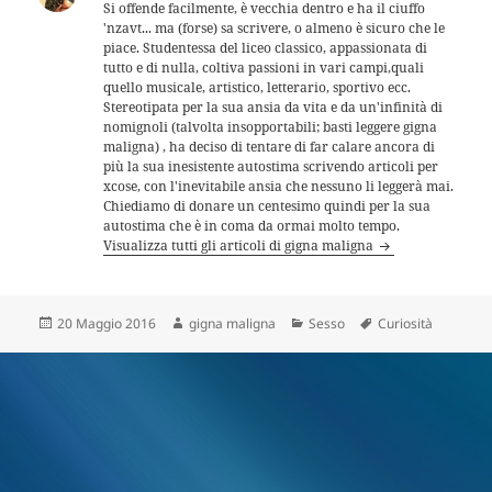
Si offende facilmente, è vecchia dentro e ha il ciuffo
'nzavt... ma (forse) sa scrivere, o almeno è sicuro che le
piace. Studentessa del liceo classico, appassionata di
tutto e di nulla, coltiva passioni in vari campi,quali
quello musicale, artistico, letterario, sportivo ecc.
Stereotipata per la sua ansia da vita e da un'infinità di
nomignoli (talvolta insopportabili; basti leggere gigna
maligna) , ha deciso di tentare di far calare ancora di
più la sua inesistente autostima scrivendo articoli per
xcose, con l'inevitabile ansia che nessuno li leggerà mai.
Chiediamo di donare un centesimo quindi per la sua
autostima che è in coma da ormai molto tempo.
Visualizza tutti gli articoli di gigna maligna
Scritto
Autore
Categorie
Tag
20 Maggio 2016
gigna maligna
Sesso
Curiosità
il