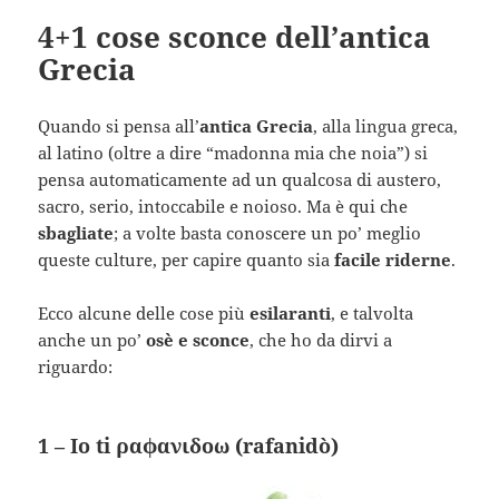
4+1 cose sconce dell’antica
Grecia
Quando si pensa all’
antica Grecia
, alla lingua greca,
al latino (oltre a dire “madonna mia che noia”) si
pensa automaticamente ad un qualcosa di austero,
sacro, serio, intoccabile e noioso. Ma è qui che
sbagliate
; a volte basta conoscere un po’ meglio
queste culture, per capire quanto sia
facile riderne
.
Ecco alcune delle cose più
esilaranti
, e talvolta
anche un po’
osè e sconce
, che ho da dirvi a
riguardo:
1 – Io ti ραφανιδοω (rafanidò)