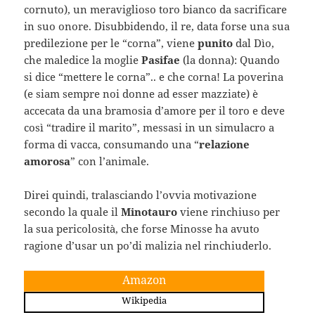
cornuto), un meraviglioso toro bianco da sacrificare
in suo onore. Disubbidendo, il re, data forse una sua
predilezione per le “corna”, viene
punito
dal Dìo,
che maledice la moglie
Pasifae
(la donna): Quando
si dice “mettere le corna”.. e che corna! La poverina
(e siam sempre noi donne ad esser mazziate) è
accecata da una bramosia d’amore per il toro e deve
così “tradire il marito”, messasi in un simulacro a
forma di vacca, consumando una “
relazione
amorosa
” con l’animale.
Direi quindi, tralasciando l’ovvia motivazione
secondo la quale il
Minotauro
viene rinchiuso per
la sua pericolosità, che forse Minosse ha avuto
ragione d’usar un po’di malizia nel rinchiuderlo.
Amazon
Wikipedia