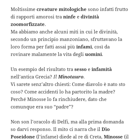
Moltissime
creature mitologiche
sono infatti frutto
di rapporti amorosi tra
ninfe
e
divinità
zoomorfizzate
.
Ma abbiamo anche alcuni miti in cui le divinità,
secondo un principio manzoniano, sfruttavano la
loro forma per fatti assai più
infami
, così da
rovinare malamente la vita degli
uomini
.
Un esempio del risultato tra
sesso
e
infamità
nell’antica Grecia?
Il
Minotauro
.
Vi sarete senz’altro chiesti: Come diavolo è nato sto
coso? Come accidenti lo ha partorito la madre?
Perché Minosse lo fa rinchiudere, dato che
comunque era suo “padre”?
Non son l’oracolo di Delfi, ma alla prima domanda
so darvi responso. Il mito ci narra che il
Dìo
Poseidone
(l’infame) diede al re di Creta,
Minosse
(il