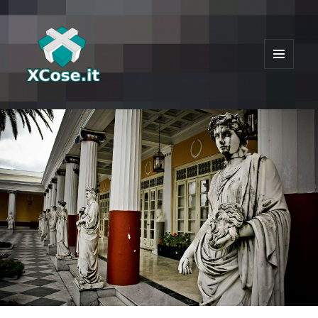
MENU
E
XCose
WIDGET