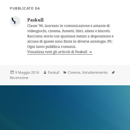
PUBBLICATO DA
Paskull
Classe '90, laureato in comunicazione e amante di
videogiochi, cinema, fumetti, libri, alieni e biscotti.
Racconta storie con qualsiasi mezzo a disposizione e
alcune di queste sono finite in diverse antologie. PS:
Ogni tanto pubblica romanzi.
Visualizza tutti gli articoli di Paskull
Scritto
Autore
Categorie
Tag
9 Maggio 2016
Paskull
Cinema
,
Intrattenimento
il
Recensione