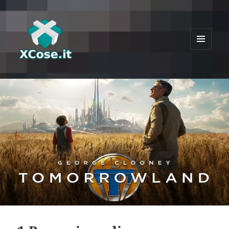
MENU
E
XCose
WIDGET