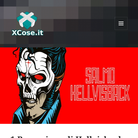
MENU
E
XCose
WIDGET