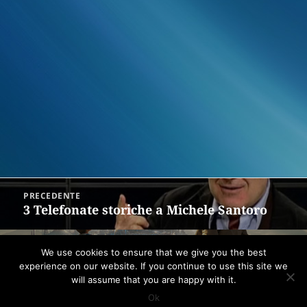
Navigazione
PRECEDENTE
articoli
3 Telefonate storiche a Michele Santoro
Articolo
precedente:
SUCCESSIVO
We use cookies to ensure that we give you the best
1 Recensione di Tomorrowland
Articolo
experience on our website. If you continue to use this site we
successivo:
will assume that you are happy with it.
Ok
Proudly powered by WordPress