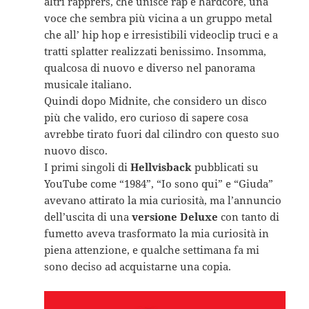
altri rapprers, che unisce rap e hardcore, una
voce che sembra più vicina a un gruppo metal
che all’ hip hop e irresistibili videoclip truci e a
tratti splatter realizzati benissimo. Insomma,
qualcosa di nuovo e diverso nel panorama
musicale italiano.
Quindi dopo Midnite, che considero un disco
più che valido, ero curioso di sapere cosa
avrebbe tirato fuori dal cilindro con questo suo
nuovo disco.
I primi singoli di
Hellvisback
pubblicati su
YouTube come “1984”, “Io sono qui” e “Giuda”
avevano attirato la mia curiosità, ma l’annuncio
dell’uscita di una
versione Deluxe
con tanto di
fumetto aveva trasformato la mia curiosità in
piena attenzione, e qualche settimana fa mi
sono deciso ad acquistarne una copia.