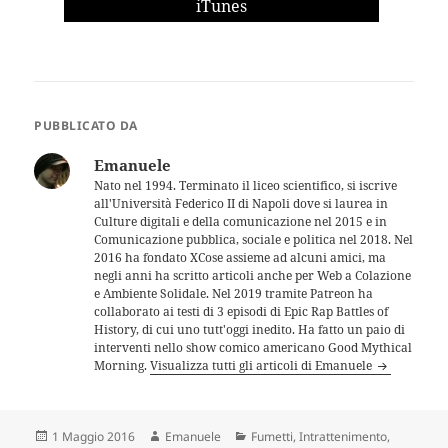
iTunes
PUBBLICATO DA
Emanuele
Nato nel 1994. Terminato il liceo scientifico, si iscrive
all'Università Federico II di Napoli dove si laurea in
Culture digitali e della comunicazione nel 2015 e in
Comunicazione pubblica, sociale e politica nel 2018. Nel
2016 ha fondato XCose assieme ad alcuni amici, ma
negli anni ha scritto articoli anche per Web a Colazione
e Ambiente Solidale. Nel 2019 tramite Patreon ha
collaborato ai testi di 3 episodi di Epic Rap Battles of
History, di cui uno tutt'oggi inedito. Ha fatto un paio di
interventi nello show comico americano Good Mythical
Morning.
Visualizza tutti gli articoli di Emanuele
Scritto
Autore
Categorie
1 Maggio 2016
Emanuele
Fumetti
,
Intrattenimento
,