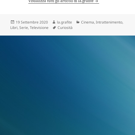
Visualizza tutti gli articoli di la.grafite
Scritto
Autore
Categorie
19 Settembre 2020
la.grafite
Cinema
,
Intrattenimento
,
il
Tag
Libri
,
Serie
,
Televisione
Curiosità